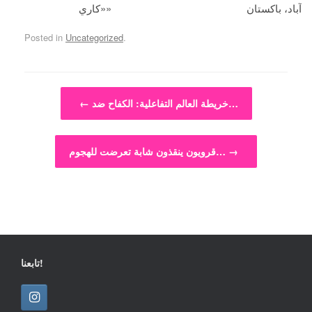
آباد، باكستان
«كاري»
Posted in
Uncategorized
.
Post navigation
خريطة العالم التفاعلية: الكفاح ضد…
←
→
قرويون ينقذون شابة تعرضت للهجوم…
تابعنا!