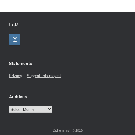
تابعنا!
Statements
Privacy
–
Support this project
Archives
Archives
Dr.Feminist, © 2026