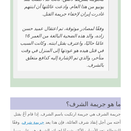
يونيو من هذا العام. وادعت عائلتها أن ابنتهم
غادرت إيران لإخفاء جريمة القتل.
وفقًا لمصادر موثوقة، تم اعتقال عميد حسن
زاده، والد هذه الضحية البالغة من العمر 16
عامًا حاليًا، واعترف بقتل ابنته. وكانت السبب
في قتل هيده هو عودتها إلى المنزل في وقت
متأخر، والذي تم الإشارة إليه كدافع متعلق
بالشرف.
ما هو جريمة الشرف؟
جريمة الشرف هي جريمة ارتكبت باسم الشرف. إذا قام أخٌ بقتل
أخته من أجل إنقاذ شرف العائلة، فإن هذا يعد
جريمة شرف
. وفقًا
للنشطاء، تعد الأسباب الأكثر شيوعًا لجرائم الشرف هي على سبيل