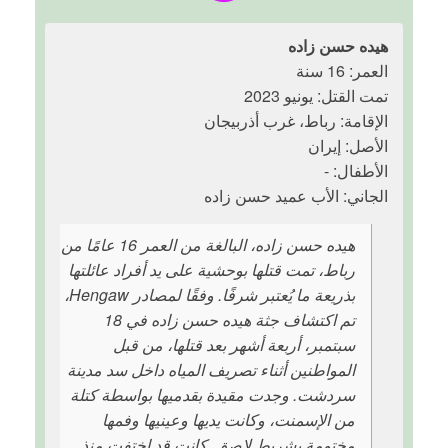
هيده حسن زاده
العمر: 16 سنة
تمت القتل: يونيو 2023
الإقامة: رباط، غرب أذربيجان
الأصل: إيران
الأطفال: -
الجاني: الأب عميد حسن زاده
هيده حسن زاده، البالغة من العمر 16 عامًا من
رباط، تمت قتلها بوحشية على يد أفراد عائلتها
بذريعة ما يُعتبر شرفًا. وفقًا لمصادر Hengaw،
تم اكتشاف جثة هيده حسن زاده في 18
سبتمبر، أربعة أشهر بعد قتلها، من قبل
المواطنين أثناء تصريف المياه داخل سد مدينة
سردشت. وجدت مقيدة بقدميها بواسطة كتلة
من الإسمنت، وكانت يديها وعينيها وفمها
مختومة بشريط لاصق. كانت قد اختفت منذ