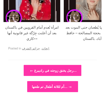
جها يُطعنان حتى الموت بعد
امرأة تُعدم أمام القرويين في باكستان
ما بحجة المصالحة – حافظ
بعد أن أعلنت جِرْگة غير قانونية أنها
آباد، باكستان
«كاري»
.
ابحاث
,
جرائم الشرف
Posted in
Post navigation
رجل يخنق زوجته في راديبرغ…
←
→
أم لثلاثة أطفال تم طعنها…