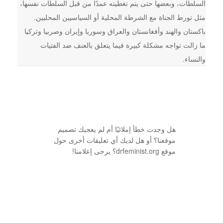
السلطات، وبعضها حتى يتم تغطيته عمدًا من قبل السلطات نفسها،
مثل تورط الجناة مع الشرطة المحلية أو السياسيين المحليين.
باكستان والهند وأفغانستان والعراق وسوريا وإيران وصربيا وتركيا
ما زالت تواجه مشكلة كبيرة فيما يتعلق بالعنف ضد الفتيات
والنساء.
هل وجدت خطأ إملائيًا أم لم يعجبك تصميم
موقعنا؟ أو هل لديك أي تعليقات أخرى حول
موقع drfeminist.org؟ يرجى إعلامنا!