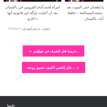
جها يُطعنان حتى الموت بعد
امرأة تُعدم أمام القرويين في باكستان
ما بحجة المصالحة – حافظ
بعد أن أعلنت جِرْگة غير قانونية أنها
آباد، باكستان
«كاري»
.
ابحاث
,
جرائم الشرف
Posted in
Post navigation
جريمة قتل الشرف في مولهايم…
←
→
قتل إلتشين آغاييف عشيق زوجته…
تابعنا!