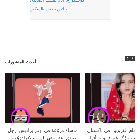
والابن يطعن بالسكين
أحدث المنشورات
م أمام القرويين في باكستان
مأساة مروّعة في أوتار براديش: رجل
لنت جِرْگة غير قانونية أنها
يخنق ابنته حتى الموت لأنها تزوّجت