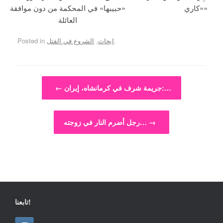
«كاري»
«حبيبها» في المحكمة من دون موافقة
العائلة
.
ابحاث
,
الشروع في القتل
Posted in
Post navigation
جريمة شرف في كرمانشاه، إيران:…
←
→
رجل أضرم النار في زوجته…
تابعنا!