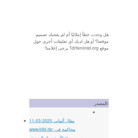
هل وجدت خطأ إملائيًا أم لم يعجبك تصميم
موقعنا؟ أو هل لديك أي تعليقات أخرى حول
موقع drfeminist.org؟ يرجى إعلامنا!
المصدر:
11-03-2025 مقال ألماني
www.bild.de: محاكمة في
دويسبورغ: الأم تمسك الضحية،