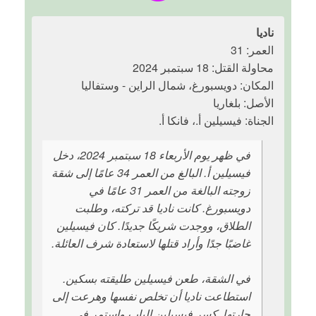
ناديا
العمر: 31
محاولة القتل: 18 سبتمبر 2024
المكان: دويسبورغ، شمال الراين - وستفاليا
الأصل: بلغاريا
الجناة: فيسيلين أ.، فانكا أ.
في ظهر يوم الأربعاء 18 سبتمبر 2024، دخل
فيسيلين أ. البالغ من العمر 34 عامًا إلى شقة
زوجته البالغة من العمر 31 عامًا في
دويسبورغ. كانت ناديا قد تركته، وطلبت
الطلاق، ووجدت شريكًا جديدًا. كان فيسيلين
غاضبًا جدًا وأراد قتلها لاستعادة شرف العائلة.
في الشقة، طعن فيسيلين طليقته بسكين.
استطاعت ناديا أن تخلص نفسها وهرعت إلى
جارتها. كسر فيسيلين الباب واستمر في