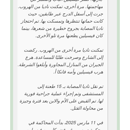
مهاجمتها. مرة أخرى، تمكنت ناديا من الهروب.
جرت إلى أسفل الدرج عبر طابقين، حيث
كانت حماتها تنتظرها وتمسكت بها. تم احتجاز
ناديا المصابة بجروح خطيرة من شعرها، بينما
كان فيسيلين يطعنها مرة تلو الأخرى.
تمكنت ناديا مرة أخرى من الهروب. ركضت
إلى الشارع وصرخت طلبًا للمساعدة. هرع
الجيران من المنازل المجاورة وأبلغوا الشرطة.
هرب فيسيلين وأمه فانكا أ.
تم نقل ناديا المصابة بـ 15 طعنة إلى
المستشفى وتم إجراء عملية جراحية فورية
لها. تم القبض على الأم والابن بعد فترة وجيزة
من محاولة القتل.
في 11 مارس 2025، بدأت المحاكمة في
محكمة دويسبورغ. رفض كل من فيسيلين