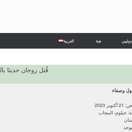
دوليين
هبة
العربية
قُتل زوجان حديثا ب
ول وصفاء
بر 2023
ة: جيلوم، البنجاب
تان
يوجد