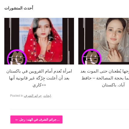
أحدث المنشورات
جها يُطعنان حتى الموت بعد
امرأة تُعدم أمام القرويين في باكستان
ما بحجة المصالحة – حافظ
بعد أن أعلنت جِرْگة غير قانونية أنها
آباد، باكستان
«كاري»
.
ابحاث
,
جرائم الشرف
Posted in
Post navigation
جرائم الشرف في الهند: رجل…
←