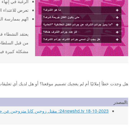
الرغبة في إنهاء ا
تعرض للاعتداء ا
اتُهم بممارسة ال
من قبل السلطات 
مشكلة كبيرة فيما
هل وجدت خطأ إملائيًا أم لم يعجبك تصميم موقعنا؟ أو هل لديك أي تعليقات أخرى حول موقع st.org
المصدر:
18-10-2023 24newshd.tv: مقتل زوجين كانا متزوجين عن حب بالرصاص داخل مسجد جيلوم