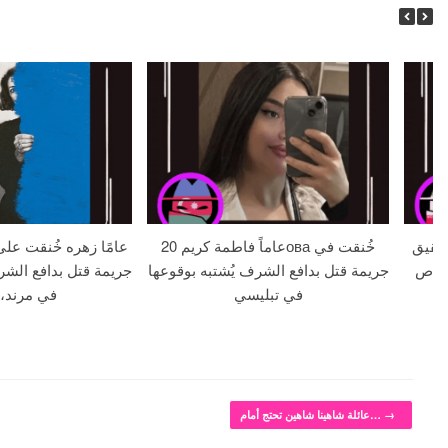
 18 عامًا وشقيق
20 عاماً فاطمة كريمова خُنقت في
لا بالرصاص
جريمة قتل بدافع الشرف يُشتبه بوقوعها
جريمة قتل بدافع الشر
في تبليسي
في مرند، 
→
عائلة شاهينا شاهين تحتج أمام…