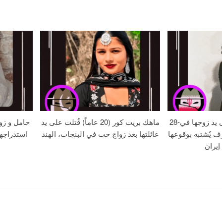
28-عامًا زهره خُنقت على يد زوجها في
ماهك بريت كور (20 عاماً) قُتلت على يد
حامل و زو
ف يُشتبه بوقوعها
عائلتها بعد زواج حب في البنجاب، الهند
استدراجه
إيران