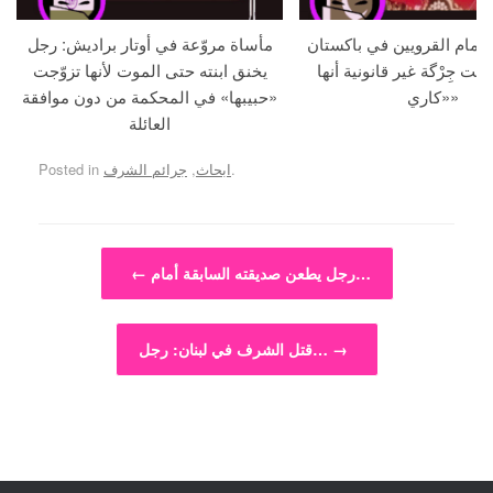
م أمام القرويين في باكستان
مأساة مروّعة في أوتار براديش: رجل
لنت جِرْگة غير قانونية أنها
يخنق ابنته حتى الموت لأنها تزوّجت
«كاري»
«حبيبها» في المحكمة من دون موافقة
العائلة
.
ابحاث
,
جرائم الشرف
Posted in
Post navigation
رجل يطعن صديقته السابقة أمام…
←
→
قتل الشرف في لبنان: رجل…