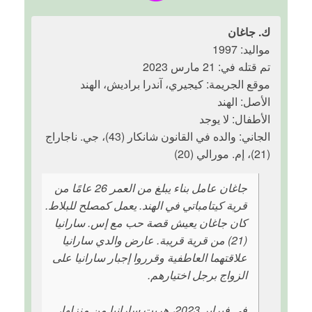
ك. جاغان
مواليد: 1997
تم قتله في: 21 مارس 2023
موقع الجريمة: كيجيري، آندرا براديش، الهند
الأصل: الهند
الأطفال: لا يوجد
الجاني: والده في القانون شانكار (43)، جي. ناجاراج
(21)، إم. مورالي (20)
جاغان عامل بناء يبلغ من العمر 26 عامًا من
قرية كيتامباتي في الهند. يعمل كمصلح للبلاط.
كان جاغان يعيش قصة حب مع إس. سارانيا
(21) من قرية قريبة. عارض والدي سارانيا
علاقتهما العاطفية وقرروا إجبار سارانيا على
الزواج برجل اختيارهم.
في فبراير 2023، هربت سارانيا من منزلها،