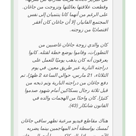
وقطعت علاقتها بعائلتها وتزوجت من جاغان.
على الرغم من أنهما كانا ينتميان إلى نفس
المجتمع الفانيار، إلا أن جاغان كان أفقر
اقتصاديًا من زوجته.
كان والدي زوجة جاغان غاضبين من
التطورات، وقاموا بوضع خطة لقتله. كانوا
يعرفون أنه كان يذهب يوميًا للعمل على
دراجته النارية عبر طريق معين. في يوم
الثلاثاء، 21 مارس، حوالي الساعة 2 ظهرًا، تم
دفع جاغان من دراجته النارية وتم ذبحه من
قبل ثلاثة رجال بسكاكين أمام شهود صدموا
كثيرًا. كان واحدًا من الهجمات والده في
القانون شانكار (43).
هناك مقاطع فيديو مرعبة تظهر ساقي جاغان
تُمسك بواسطة أحد المهاجمين بينما يضربه
الآخرون مرارًا بالسكاكين، مما أدى إلى وفاته.