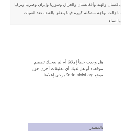
باكستان والهند وأفغانستان والعراق وسوريا وإيران وصربيا وتركيا
ما زالت تواجه مشكلة كبيرة فيما يتعلق بالعنف ضد الفتيات
والنساء.
هل وجدت خطأ إملائيًا أم لم يعجبك تصميم
موقعنا؟ أو هل لديك أي تعليقات أخرى حول
موقع drfeminist.org؟ يرجى إعلامنا!
المصدر: