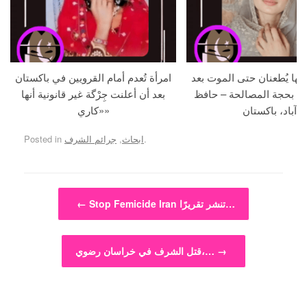
جها يُطعنان حتى الموت بعد
امرأة تُعدم أمام القرويين في باكستان
ما بحجة المصالحة – حافظ
بعد أن أعلنت جِرْگة غير قانونية أنها
آباد، باكستان
«كاري»
.
ابحاث
,
جرائم الشرف
Posted in
Post navigation
Stop Femicide Iran تنشر تقريرًا…
←
→
قتل الشرف في خراسان رضوي،…