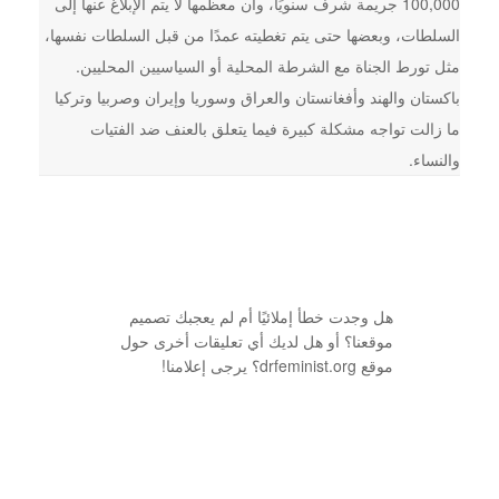
100,000 جريمة شرف سنويًا، وأن معظمها لا يتم الإبلاغ عنها إلى
السلطات، وبعضها حتى يتم تغطيته عمدًا من قبل السلطات نفسها،
مثل تورط الجناة مع الشرطة المحلية أو السياسيين المحليين.
باكستان والهند وأفغانستان والعراق وسوريا وإيران وصربيا وتركيا
ما زالت تواجه مشكلة كبيرة فيما يتعلق بالعنف ضد الفتيات
والنساء.
هل وجدت خطأ إملائيًا أم لم يعجبك تصميم
موقعنا؟ أو هل لديك أي تعليقات أخرى حول
موقع drfeminist.org؟ يرجى إعلامنا!