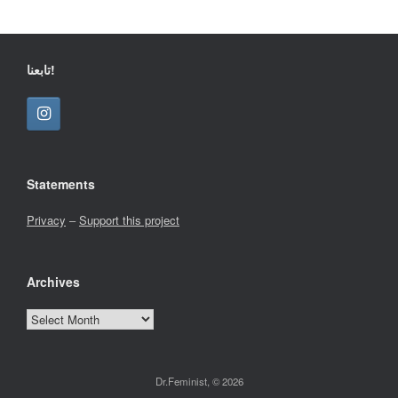
تابعنا!
Statements
Privacy
–
Support this project
Archives
Archives
Dr.Feminist, © 2026