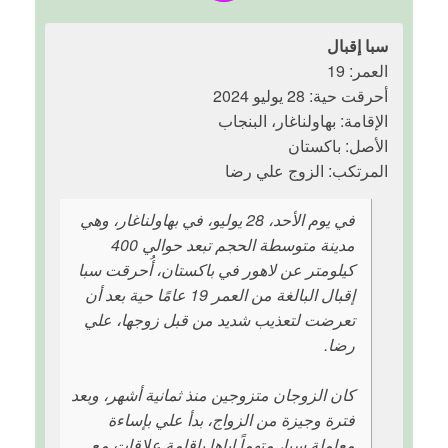
سبا إقبال
العمر: 19
أحرقت حية: 28 يوليو 2024
الإقامة: بهاولناغار، البنجاب
الأصل: باكستان
المرتكب: الزوج علي رضا
في يوم الأحد، 28 يوليو، في بهاولناغار، وهي
مدينة متوسطة الحجم تبعد حوالي 400
كيلومتر عن لاهور في باكستان، أُحرقت سبا
إقبال البالغة من العمر 19 عامًا حية بعد أن
تعرضت لتعذيب شديد من قبل زوجها، علي
رضا.
كان الزوجان متزوجين منذ ثمانية أشهر، وبعد
فترة وجيزة من الزواج، بدأ علي بإساءة
معاملة سبا، متهماً إياها بإقامة علاقات مع