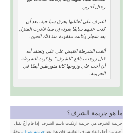
رجال آخرين.
اعترف علي لعائلتها بحرق سبا حية، بعد أن
كذب عليهم سابقًا بقوله إن سبا غادرت المنزل
بعد شجار وكانت مفقودة منذ ذلك الحين.
ألقت الشرطة القبض على علي وتعتقد أنه
قتل زوجته بدافع "الشرف". وذكرت الشرطة
أن أخت علي وزوجها كانا متورطين أيضًا في
الجريمة.
ما هو جريمة الشرف؟
جريمة الشرف هي جريمة ارتكبت باسم الشرف. إذا قام أخٌ بقتل
أخته من أجل إنقاذ شرف العائلة، فإن هذا يعد
جريمة شرف
. وفقًا