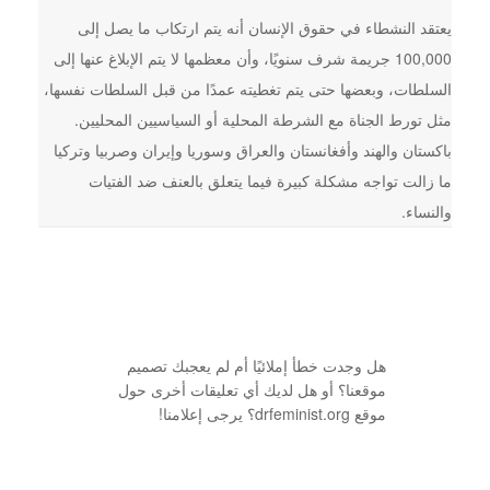
يعتقد النشطاء في حقوق الإنسان أنه يتم ارتكاب ما يصل إلى
100,000 جريمة شرف سنويًا، وأن معظمها لا يتم الإبلاغ عنها إلى
السلطات، وبعضها حتى يتم تغطيته عمدًا من قبل السلطات نفسها،
مثل تورط الجناة مع الشرطة المحلية أو السياسيين المحليين.
باكستان والهند وأفغانستان والعراق وسوريا وإيران وصربيا وتركيا
ما زالت تواجه مشكلة كبيرة فيما يتعلق بالعنف ضد الفتيات
والنساء.
هل وجدت خطأ إملائيًا أم لم يعجبك تصميم
موقعنا؟ أو هل لديك أي تعليقات أخرى حول
موقع drfeminist.org؟ يرجى إعلامنا!