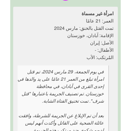
امرأة غير مسماة
العمر: 21 عامًا
تمت القتل بالخنق: مارس 2024
الإقامة: آبادان، خوزستان
الأصل: إيران
الأطفال: -
المُرتكب: الأب
في يوم الجمعة، 29 مارس 2024، تم قتل
امرأة تبلغ من العمر 21 عامًا على يد والدها في
إحدى القرى في آبادان، في محافظة
خوزستان. تم تصنيف الجريمة باعتبارها "قتل
شرف". تمت تخنيق الفتاة الشابة.
بعد أن تم الإبلاغ عن الجريمة للشرطة، وافقت
عائلة الضحية على القاتل وأكدت أنهم ليس
لديهم شكوى ضد مرتكب هذه الجريمة.