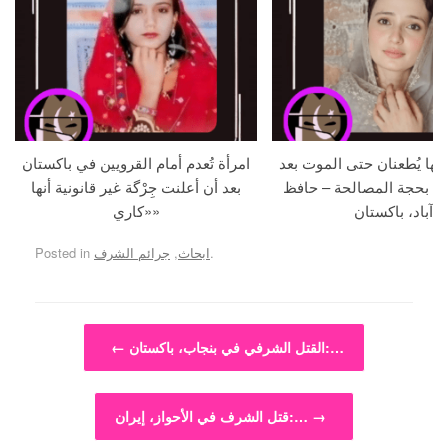
جها يُطعنان حتى الموت بعد
امرأة تُعدم أمام القرويين في باكستان
ما بحجة المصالحة – حافظ
بعد أن أعلنت جِرْگة غير قانونية أنها
آباد، باكستان
«كاري»
.
ابحاث
,
جرائم الشرف
Posted in
Post navigation
القتل الشرفي في بنجاب، باكستان:…
←
→
قتل الشرف في الأحواز، إيران:…