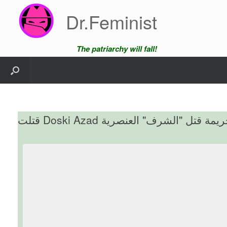
Skip
Dr.Feminist
to
content
The patriarchy will fall!