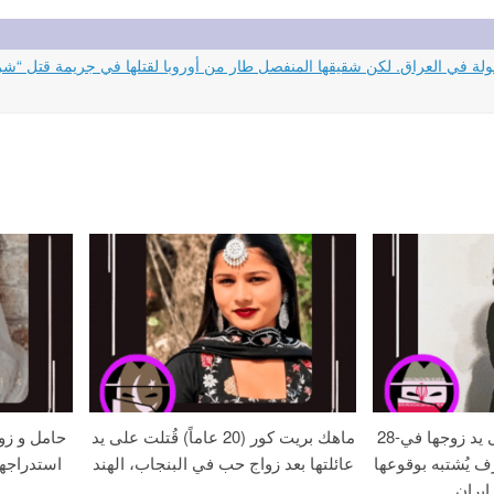
28-عامًا زهره خُنقت على يد زوجها في
ماهك بريت كور (20 عاماً) قُتلت على يد
حامل و زو
ف يُشتبه بوقوعها
عائلتها بعد زواج حب في البنجاب، الهند
استدراجه
إيران