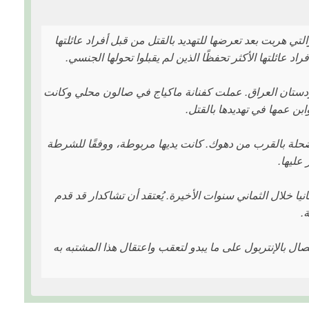
 آزاد، الشابة الكردية العراقية التي تبلغ من العمر 23 عامًا والتي هربت بعد تعرضها للتهديد بالقتل من قبل أفراد عائلتها
ائلتها الأكثر تحفظًا الذين لم يقبلوا تحولها الجنسي.
دستان العراق. عملت كفنانة ماكياج في صالون محلي وكانت
بن عمها في تهديدها بالقتل.
الخاملة في حفرة ضحلة بالقرب من دهوك. كانت يديها مربوطة، ووفقًا للشرطة
عليها.
ا خلال الثماني سنوات الأخيرة. يُعتقد أن تشاكدار قد قدم
.
تصال بالإنتربول على ما يبدو لتعقب واعتقال هذا المشتبه به