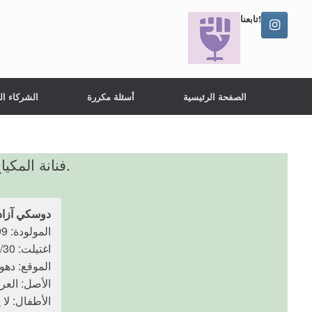
تابعنا!
الصفحة الرئيسية
أسئلة مكررة
الشركاء ال
قتلت Doski Azad فنانة المكياج وامرأة عابرة جنسياً في العراق من قبل أخيها في جريمة قتل "الشرف" العنصرية.
دوسكي آزاد
المولودة: 1999
اغتيلت: 29/30 يناير 2022
الموقع: دهو
الأصل: العر
الأطفال: لا 