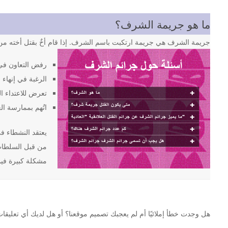
ما هو جريمة الشرف؟
جريمة الشرف هي جريمة ارتكبت باسم الشرف. إذا قام أخٌ بقتل أخته من 
رفض التعاون في
الرغبة في إنهاء ا
تعرض للاعتداء ا
اتُهم بممارسة ال
من قبل السلطات 
مشكلة كبيرة فيما
هل وجدت خطأ إملائيًا أم لم يعجبك تصميم موقعنا؟ أو هل لديك أي تعليقات أخرى حول موقع st.org