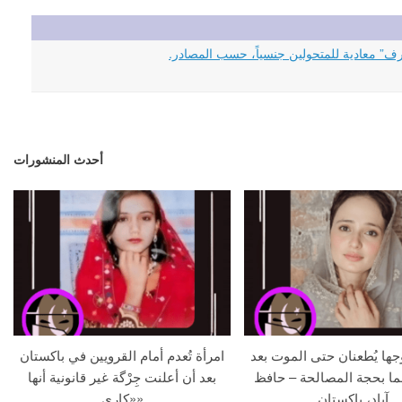
أحدث المنشورات
جها يُطعنان حتى الموت بعد
امرأة تُعدم أمام القرويين في باكستان
ما بحجة المصالحة – حافظ
بعد أن أعلنت جِرْگة غير قانونية أنها
آباد، باكستان
«كاري»