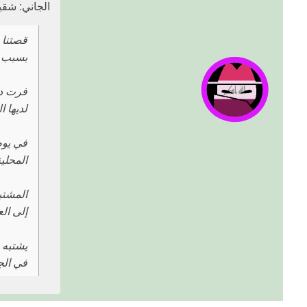
الجاني: شقي
بسبب ت
فرت دو
لديها 
المحلي
المشتب
إلى ال
يشتبه ف
في الج