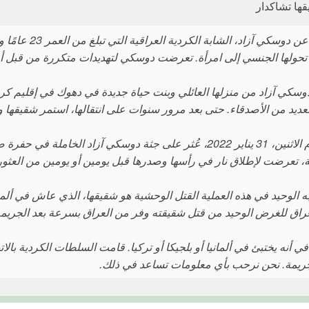
قها تشاكدار
قصتنا عن دوسكي
حولها الجنسي إلى امرأة. تعرضت دوسكي لتهديدات متكررة من قبل أفراد ع
سكي آزاد من منزلها العائلي وبنت حياة جديدة في دهوك في إقليم كر
العديد من الأصدقاء. حتى بعد مرور سنوات على انتقالها، استمر شقيقها وا
في يوم الاثنين، 31 يناير 2022، عُثر على جثة دوسكي آزاد 
ة، تعرضت لإطلاق نار في رأسها وصدرها قبل يومين أو يومين من العثور 
ه الوحيد في هذه العملية القتل الوحشية هو شقيقها، الذي عاش في ألماني
عراق للغرض الوحيد من قتل شقيقته وفر من العراق بسرعة بعد الجريمة
ي أنه يختبئ في ألمانيا أو بلجيكا أو تركيا. قامت السلطات الكردية بالا
ريمة. نحن نرحب بأي معلومات تساعد في ذلك.