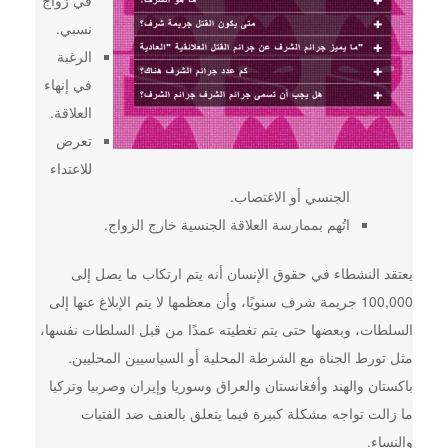
في زواج
نسبي.
الرغبة
في إنهاء
العلاقة.
تعرض
للاعتداء
الجنسي أو الاغتصاب.
اتُهم بممارسة العلاقة الجنسية خارج الزواج.
يعتقد النشطاء في حقوق الإنسان أنه يتم ارتكاب ما يصل إلى
100,000 جريمة شرف سنويًا، وأن معظمها لا يتم الإبلاغ عنها إلى
السلطات، وبعضها حتى يتم تغطيته عمدًا من قبل السلطات نفسها،
مثل تورط الجناة مع الشرطة المحلية أو السياسيين المحليين.
باكستان والهند وأفغانستان والعراق وسوريا وإيران وصربيا وتركيا
ما زالت تواجه مشكلة كبيرة فيما يتعلق بالعنف ضد الفتيات
والنساء.