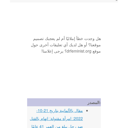
هل وجدت خطأ إملائيًا أم لم يعجبك تصميم
موقعنا؟ أو هل لديك أي تعليقات أخرى حول
موقع drfeminist.org؟ يرجى إعلامنا!
المصدر:
مقال بالألمانية بتاريخ 21-10-
2022: امرأة مقتولة: اتهام بالقتل
ضد رجل يبلغ من العمر 41 عامًا