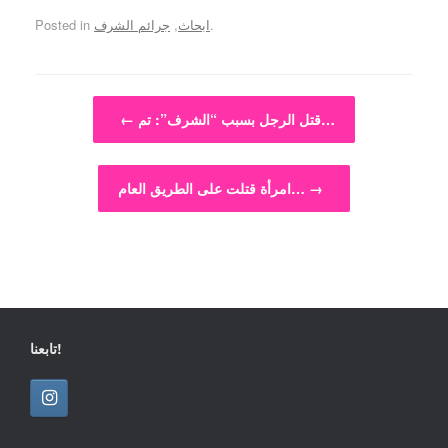
.
ابحاث
,
جرائم الشرف
Posted in
Post navigation
قتل الرجل بسبب “الشرف”: تم…
←
→
امرأة قتلت على الطريق العام…
تابعنا!