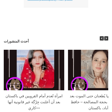
أحدث المنشورات
جها يُطعنان حتى الموت بعد
امرأة تُعدم أمام القرويين في باكستان
ما بحجة المصالحة – حافظ
بعد أن أعلنت جِرْگة غير قانونية أنها
آباد، باكستان
«كاري»