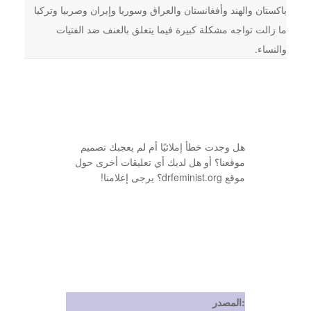
باكستان والهند وأفغانستان والعراق وسوريا وإيران وصربيا وتركيا
ما زالت تواجه مشكلة كبيرة فيما يتعلق بالعنف ضد الفتيات
والنساء.
هل وجدت خطأ إملائيًا أم لم يعجبك تصميم
موقعنا؟ أو هل لديك أي تعليقات أخرى حول
موقع drfeminist.org؟ يرجى إعلامنا!
المصدر: