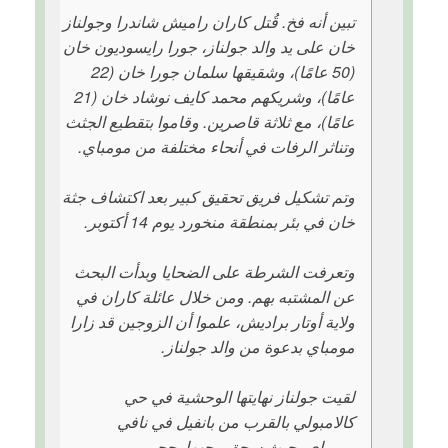
تبين أنه فخ. قُتل كاران راميش شاندرا وجولناز
خان على يد والد جولناز، جورا رايسوديون خان
(50 عامًا)، وشقيقها سلمان جورا خان (22
عامًا)، وشريكهم محمد كايف نوشاد خان (21
عامًا)، مع ثلاثة قاصرين. وقاموا بتقطيع الجثث
وتناثر الرفات في أنحاء مختلفة من مومباي.
وتم تشكيل فريق تحقيق كبير بعد اكتشاف جثة
خان في بئر بمنطقة منخورد يوم 14 أكتوبر.
وتعرفت الشرطة على الضحايا وبدأت البحث
عن المشتبه بهم. ومن خلال عائلة كاران في
ولاية أوتار براديش، علموا أن الزوجين قد زارا
مومباي بدعوة من والد جولناز.
لقيت جولناز نهايتها الوحشية في حي
كالامبولي بالقرب من بانفيل في نافي
مومباي، حيث سحق وجهها بحجر.