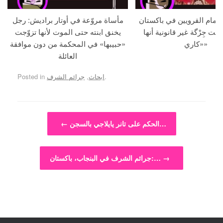
م أمام القرويين في باكستان
مأساة مروّعة في أوتار براديش: رجل
لنت جِرْگة غير قانونية أنها
يخنق ابنته حتى الموت لأنها تزوّجت
«كاري»
«حبيبها» في المحكمة من دون موافقة
العائلة
.
ابحاث
,
جرائم الشرف
Posted in
Post navigation
الحكم على تانر يايلاجي بالسجن…
←
→
جرائم الشرف في البنجاب، باكستان:…