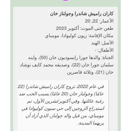
كاران راميش شاندرا وجولناز خان
الأعمار: 22, 20
طعن حتى الموت: أكتوبر 2023
مكان الإقامة: زيون كوليوادا، مومباي
الأصل: الهند
الأطفال: -
الجناة: والدها جورا رايسوديون خان (50)، وابنه
سلمان جورا خان (22)، وصديقه محمد كايف نوشاد
خان (21)، وثلاثة قاصرين
في عام 2022، تزوج كاران راميش شاندرا (22
عامًا) وجولناز خان (20 عامًا) بسبب الحب ضد
رغبة عائلتها. وفي أكتوبر/تشرين الأول، تم
استدراج الزوجين إلى حي سيون كوليوادا في
مومباي، من قبل والد جولناز، الذي أراد أن
يريهما المدينة.