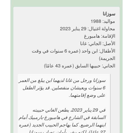
سوزانا
مواليد: 1988
محاولة اغتيال: 29 يناير 2023
الإقامة: هامبورغ
الأصل: الجاني: غانا
الأطفال: ابن واحد (عمره 6 سنوات في وقت
الجريمة)
الجاني: حبيبها السابق (عمره 43 عامًا)
سوزانا ورجل من غانا لديهما ابن يبلغ من العمر
6 سنوات ويعيشان منفصلين. قد يؤثر الطفل
على وضع إقامتهما.
في 29 يناير 2023، يطعن الغاني حبيبته
السابقة في الشارع في هامبورغ-بارمبيك أمام
ابنهما الرضيع. كما يهاجم الحبيب الجديد (عمره
27 عامًا)، لكنه يبقى بأمان. تصاب سوزانا