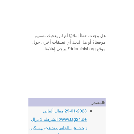
هل وجدت خطأ إملائيًا أم لم يعجبك تصميم
موقعنا؟ أو هل لديك أي تعليقات أخرى حول
موقع drfeminist.org؟ يرجى إعلامنا!
المصدر:
29-01-2023 مقال ألماني
www.tag24.de: الشرطة لا تزال
تبحث عن الجاني بعد هجوم سكين