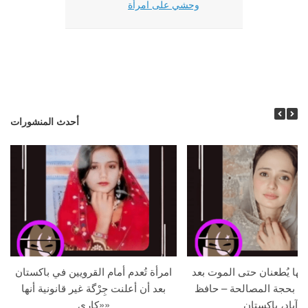
وحشي على امرأة
أحدث المنشورات
جها يُطعنان حتى الموت بعد
امرأة تُعدم أمام القرويين في باكستان
ما بحجة المصالحة – حافظ
بعد أن أعلنت جِرْگة غير قانونية أنها
آباد، باكستان
«كاري»