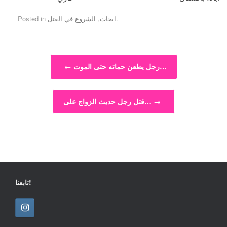
.
ابحاث
,
الشروع في القتل
Posted in
Post navigation
رجل يطعن حماته حتى الموت…
←
→
قتل رجل حديث الزواج على…
تابعنا!