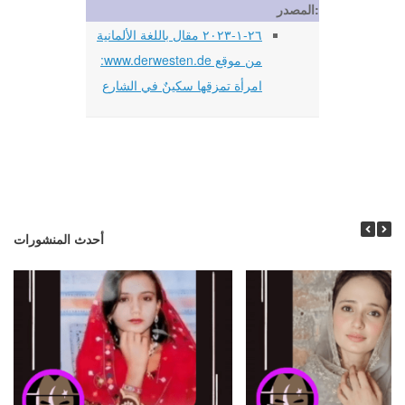
المصدر:
٢٦-١-٢٠٢٣ مقال باللغة الألمانية
من موقع www.derwesten.de:
امرأة تمزقها سكينٌ في الشارع
أحدث المنشورات