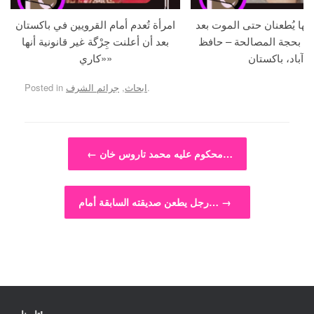
جها يُطعنان حتى الموت بعد
امرأة تُعدم أمام القرويين في باكستان
ما بحجة المصالحة – حافظ
بعد أن أعلنت جِرْگة غير قانونية أنها
آباد، باكستان
«كاري»
.
ابحاث
,
جرائم الشرف
Posted in
Post navigation
محكوم عليه محمد تاروس خان…
←
→
رجل يطعن صديقته السابقة أمام…
تابعنا!