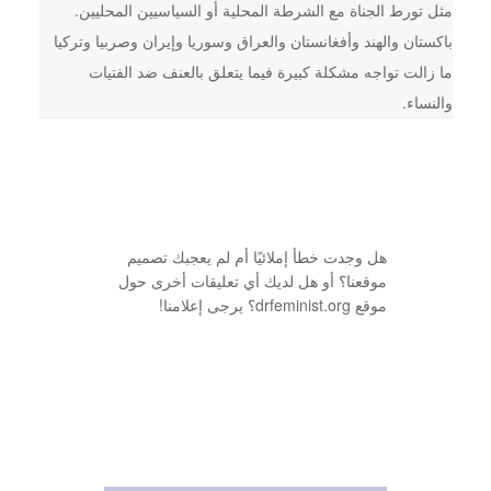
مثل تورط الجناة مع الشرطة المحلية أو السياسيين المحليين.
باكستان والهند وأفغانستان والعراق وسوريا وإيران وصربيا وتركيا
ما زالت تواجه مشكلة كبيرة فيما يتعلق بالعنف ضد الفتيات
والنساء.
هل وجدت خطأ إملائيًا أم لم يعجبك تصميم
موقعنا؟ أو هل لديك أي تعليقات أخرى حول
موقع drfeminist.org؟ يرجى إعلامنا!