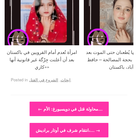
جها يُطعنان حتى الموت بعد
امرأة تُعدم أمام القرويين في باكستان
ما بحجة المصالحة – حافظ
بعد أن أعلنت جِرْگة غير قانونية أنها
آباد، باكستان
«كاري»
.
ابحاث
,
الشروع في القتل
Posted in
Post navigation
محاولة قتل في دويسبورغ: الأم…
←
→
انتقام شرف في أوتار براديش،…