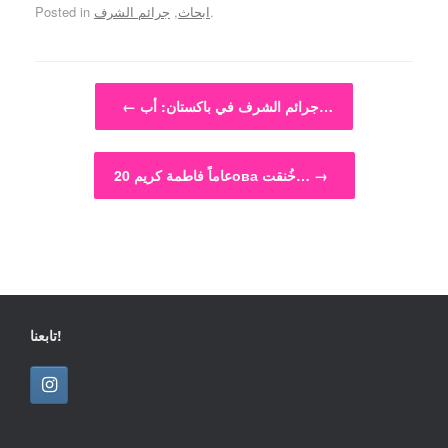
.
ابحاث
,
جرائم الشرف
Posted in
Post navigation
جرائم الشرف في باكستان: أب…
←
→
20 عاماً فاطمة كريمова خُنقت…
تابعنا!