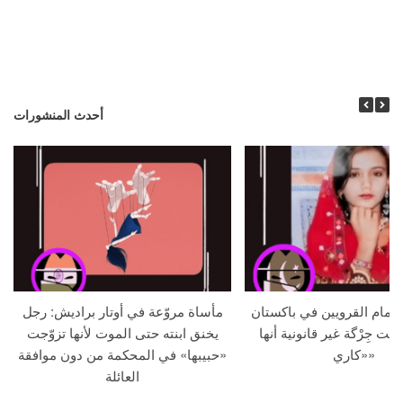
أحدث المنشورات
م أمام القرويين في باكستان
مأساة مروّعة في أوتار براديش: رجل
لنت جِرْگة غير قانونية أنها
يخنق ابنته حتى الموت لأنها تزوّجت
«كاري»
«حبيبها» في المحكمة من دون موافقة
العائلة