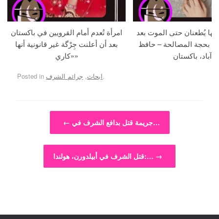
جها يُطعنان حتى الموت بعد
امرأة تُعدم أمام القرويين في باكستان
ما بحجة المصالحة – حافظ
بعد أن أعلنت جِرْگة غير قانونية أنها
آباد، باكستان
«كاري»
.
ابحاث
,
جرائم الشرف
Posted in
Post navigation
جريمة قتل بدافع الشرف في…
←
→
قتل الشرف في أبيلدورن، هولندا:…