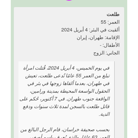
طلعت
العمر: 55
ألقيت في البئر: 4 أبريل 2024
الإقامة: طهران، إيران
الأطفال: -
الجاني: الزوج
في يوم الخميس، 4 أبريل 2024، قُتلت امرأة
تبلغ من العمر 55 عامًا تُدعى طلعت، تعيش
في طهران، بعدما ألقاها زوجها في بئر في
الحقول الواسعة المحيطة بمدينة ورامين،
الواقعة جنوب طهران. في 7 أكتوبر، حُكم على
قاتل طلعت بالسجن لمدة ثلاث سنوات ودفع
الدية.
بحسب صحيفة خراسان، قام الرجل البالغ من
العمر 63 عامًا، والذي يُعرف باسم أصغر،