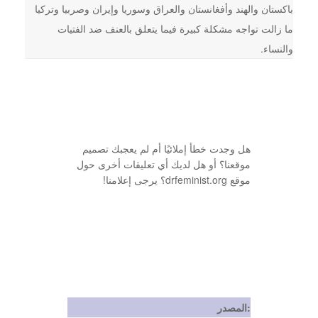
باكستان والهند وأفغانستان والعراق وسوريا وإيران وصربيا وتركيا
ما زالت تواجه مشكلة كبيرة فيما يتعلق بالعنف ضد الفتيات
والنساء.
هل وجدت خطأ إملائيًا أم لم يعجبك تصميم
موقعنا؟ أو هل لديك أي تعليقات أخرى حول
موقع drfeminist.org؟ يرجى إعلامنا!
المصدر: