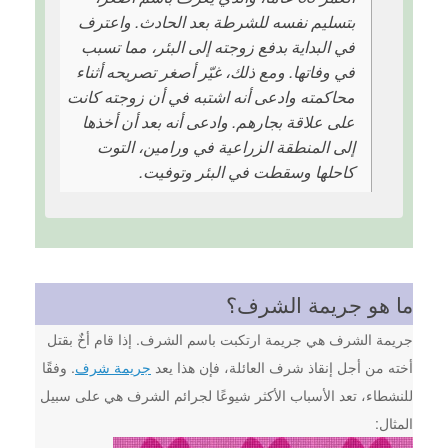
بتسليم نفسه للشرطة بعد الحادث. واعترف
في البداية بدفع زوجته إلى البئر، مما تسبب
في وفاتها. ومع ذلك، غيّر أصغر تصريحه أثناء
محاكمته وادعى أنه اشتبه في أن زوجته كانت
على علاقة بجارهم. وادعى أنه بعد أن أخذها
إلى المنطقة الزراعية في ورامين، التوت
كاحلها وسقطت في البئر وتوفيت.
ما هو جريمة الشرف؟
جريمة الشرف هي جريمة ارتكبت باسم الشرف. إذا قام أخٌ بقتل
أخته من أجل إنقاذ شرف العائلة، فإن هذا يعد
جريمة شرف
. وفقًا
للنشطاء، تعد الأسباب الأكثر شيوعًا لجرائم الشرف هي على سبيل
المثال: