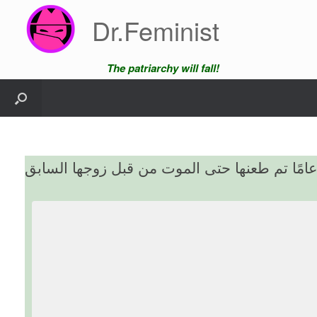
Skip
Dr.Feminist
to
content
The patriarchy will fall!