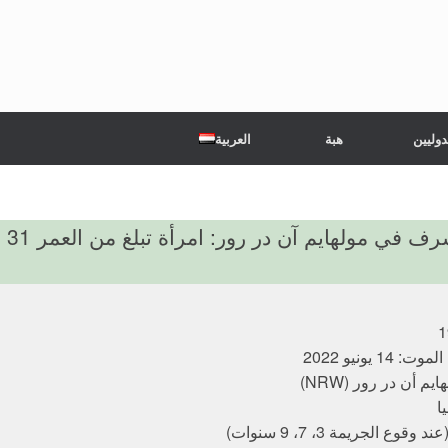
دوليين
هبة
العربية
يم آن در رور: امرأة تبلغ من العمر 31 عامًا تم طعنها حتى الموت من قبل زوجها السابق
1 يونيو 2022
يم أن در رور (NRW)
ا