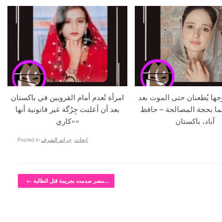
جها يُطعنان حتى الموت بعد
امرأة تُعدم أمام القرويين في باكستان
ما بحجة المصالحة – حافظ
بعد أن أعلنت جِرْگة غير قانونية أنها
آباد، باكستان
«كاري»
.
ابحاث
,
جرائم الشرف
Posted in
Post navigation
مصر صدمت بجريمة قتل الطالبة…
←