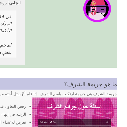
الجاني: زوجها (34 ع
المرأة
الأطفال
لم يتم
يقضِ و
ما هو جريمة الشرف؟
جريمة الشرف هي جريمة ارتكبت باسم الشرف. إذا قام أخٌ بقتل أخته من 
رفض التعاون في
الرغبة في إنهاء ا
تعرض للاعتداء ا