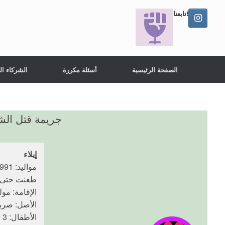
تابعنا!
الصفحة الرئيسية
أسئلة مكررة
الشركاء ال
جريمة قتل الشرف في مولها
إيلاء
مواليد: 1991
طعنت حتى الموت: 4
الإقامة: مولها
الأصل: صربي
الأطفال: 3 (عند وقوع الجريمة 3، 7، 9 سنوات)