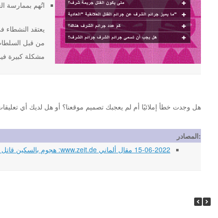
اتُهم بممارسة ال
من قبل السلطات 
مشكلة كبيرة فيما
هل وجدت خطأ إملائيًا أم لم يعجبك تصميم موقعنا؟ أو هل لديك أي تعليقات أخرى حول موقع st.org
المصادر:
15-06-2022 مقال ألماني www.zeit.de: هجوم بالسكين قاتل من قبل الزوج السابق توفت امرأة تبلغ من العمر 31 عامًا