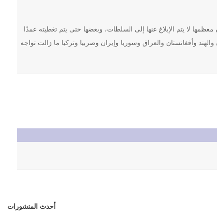
كاب ما يصل إلى 100,000 جريمة شرف سنويًا، وأن معظمها لا يتم الإبلاغ عنها إلى السلطات، وبعضها حتى يتم تغطيته عمدًا
الهند وأفغانستان والعراق وسوريا وإيران وصربيا وتركيا ما زالت تواجه
أحدث المنشورات