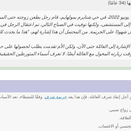
امًا)
في 14 يونيو 2022، في حي شتايرم بمولهايم، قام رجل بطعن زوجته ح
 إلى المستشفى، ولكنها توفيت في الصباح التالي. تم اعتقال الرجل ف
 شهودًا على الجريمة. من المحتمل أن هذا إشارة لهم، "هذا ما يحدث لك إذ
 الإشارة إلى العائلة حتى الآن، ولكن الأم تقدمت بطلب لحصولها على حض
قت زيارته المخول مع العائلة أيضًا. لا تعرف أسماء المتورطين الحقيقية
أجل إنقاذ شرف العائلة، فإن هذا يعد
جريمة شرف
. وفقًا للنشطاء، تعد الأسب
 زواج نسبي.
لعلاقة.
لجنسي أو الاغتصاب.