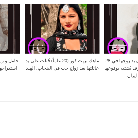
28-عامًا زهره خُنقت على يد زوجها في
ماهك بريت كور (20 عاماً) قُتلت على يد
حامل و زو
ف يُشتبه بوقوعها
عائلتها بعد زواج حب في البنجاب، الهند
استدراجه
إيران