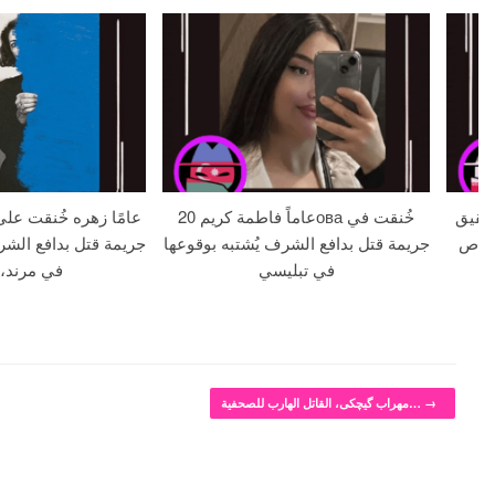
 18 عامًا وشقيق
20 عاماً فاطمة كريمова خُنقت في
لا بالرصاص
جريمة قتل بدافع الشرف يُشتبه بوقوعها
جريمة قتل بدافع الشر
في تبليسي
في مرند، 
→
مهراب گیچکی، القاتل الهارب للصحفية…