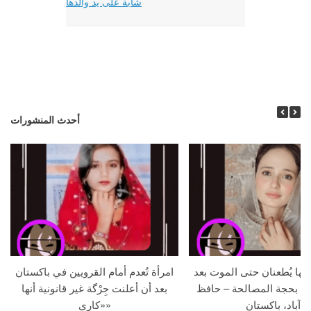
شابة على يد والدها
أحدث المنشورات
جها يُطعنان حتى الموت بعد
امرأة تُعدم أمام القرويين في باكستان
ما بحجة المصالحة – حافظ
بعد أن أعلنت جِرْگة غير قانونية أنها
آباد، باكستان
«كاري»