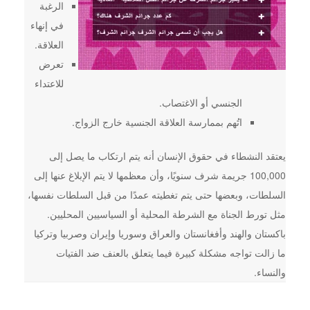
الرغبة
في إنهاء
العلاقة.
تعرض
للاعتداء
الجنسي أو الاغتصاب.
اتُهم بممارسة العلاقة الجنسية خارج الزواج.
يعتقد النشطاء في حقوق الإنسان أنه يتم ارتكاب ما يصل إلى
100,000 جريمة شرف سنويًا، وأن معظمها لا يتم الإبلاغ عنها إلى
السلطات، وبعضها حتى يتم تغطيته عمدًا من قبل السلطات نفسها،
مثل تورط الجناة مع الشرطة المحلية أو السياسيين المحليين.
باكستان والهند وأفغانستان والعراق وسوريا وإيران وصربيا وتركيا
ما زالت تواجه مشكلة كبيرة فيما يتعلق بالعنف ضد الفتيات
والنساء.