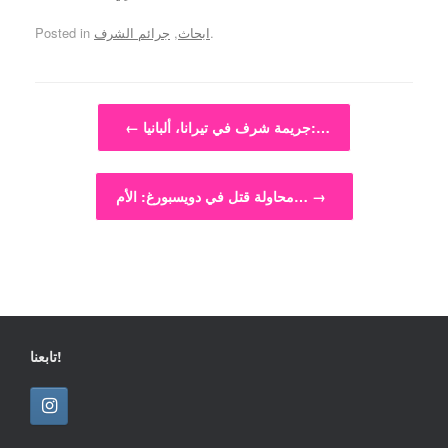
.
ابحاث
,
جرائم الشرف
Posted in
Post navigation
جريمة شرف في تيرانا، ألبانيا:…
←
→
محاولة قتل في دويسبورغ: الأم…
تابعنا!