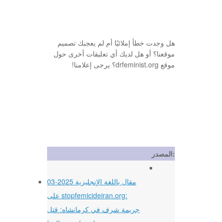
هل وجدت خطأ إملائيًا أم لم يعجبك تصميم
موقعنا؟ أو هل لديك أي تعليقات أخرى حول
موقع drfeminist.org؟ يرجى إعلامنا!
المصدر:
03-2025 مقال باللغة الإنجليزية
على stopfemicideiran.org:
جريمة شرف في كرمانشاه: قتل