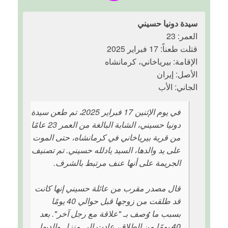
سيدة دونيا حسيني
العمر: 23
قتلت طعناً: 17 فبراير 2025
الإقامة: بيرياخاني، كرمانشاه
الأصل: إيران
الجاني: الأب
في يوم الإثنين 17 فبراير 2025، تم طعن سيدة
دونيا حسيني، الشابة البالغة من العمر 23 عامًا
من قرية بيرياخاني في كرمانشاه، حتى الموت
على يد والدها، السيد يادلله حسيني. تم تصنيف
الجريمة على أنها عنف مرتبط بالشرف.
قال مصدر مقرب من عائلة حسيني إنها كانت
قد طلقت من زوجها قبل حوالي 40 يومًا
بسبب ما وُصف بـ "علاقة مع رجل آخر". بعد
40 يومًا من الطلاق، عادت إلى منزل والديها.