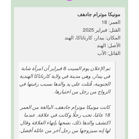
مونيكا موترام جادهف
العمر: 18
القتل: فبراير 2025
المكان: بيدار، كارناتاكا، الهند
الأصل: الهند
القاتل: الأب
تم الإعلان يوم السبت 8 فبراير أن امرأة شابة
في بيدار، وهي مدينة في ولاية كارناتاكا الهندية
الجنوبية، قُتلت على يد والدها بسبب رغبتها في
الزواج من رجل من اختيارها.
كانت مونيكا موترام جادهف، البالغة من العمر
18 عامًا، تحب رجلًا وكانت في علاقة. عندما
اكتشف والدها ذلك، نصحها بإنهاء العلاقة وقال
لها إنه سيزوجها من رجل آخر من عائلة أفضل.