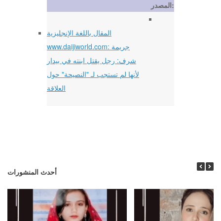
المصدر:
المقال باللغة الإنجليزية
www.daijiworld.com: جريمة
شرف: رجل يقتل ابنته في بيدار
لأنها لم تستجب لـ "النصيحة" حول
العلاقة
أحدث المنشورات