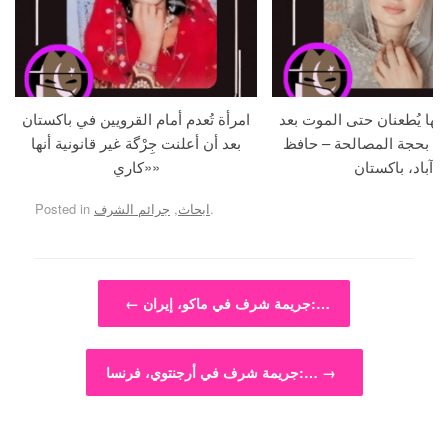
جها يُطعنان حتى الموت بعد
امرأة تُعدم أمام القرويين في باكستان
ما بحجة المصالحة – حافظ
بعد أن أعلنت جِرْگة غير قانونية أنها
آباد، باكستان
«كاري»
.
ابحاث
,
جرائم الشرف
Posted in
Post navigation
جريمة شرف في ماكو، إيران:…
←
→
جريمة شرف في أرجنتوي، فرنسا:…