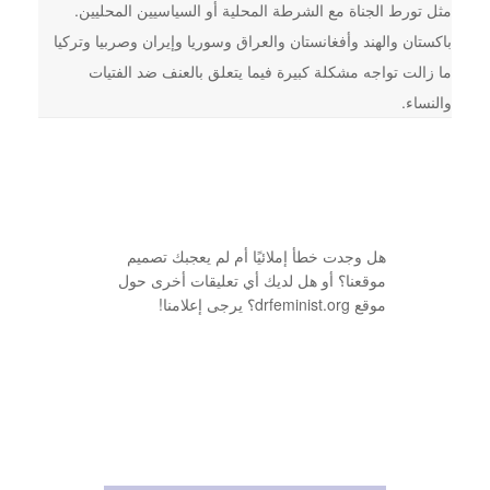
مثل تورط الجناة مع الشرطة المحلية أو السياسيين المحليين.
باكستان والهند وأفغانستان والعراق وسوريا وإيران وصربيا وتركيا
ما زالت تواجه مشكلة كبيرة فيما يتعلق بالعنف ضد الفتيات
والنساء.
هل وجدت خطأ إملائيًا أم لم يعجبك تصميم
موقعنا؟ أو هل لديك أي تعليقات أخرى حول
موقع drfeminist.org؟ يرجى إعلامنا!