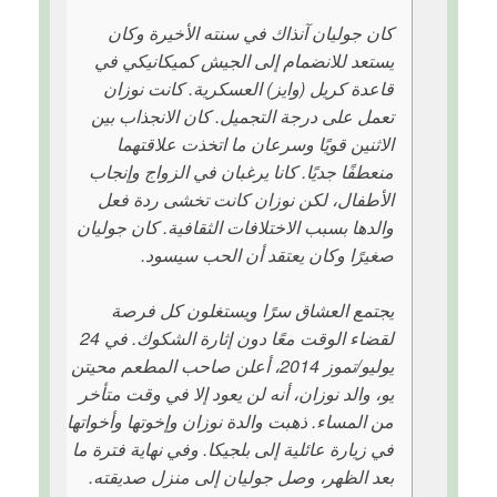
كان جوليان آنذاك في سنته الأخيرة وكان
يستعد للانضمام إلى الجيش كميكانيكي في
قاعدة كريل (وايز) العسكرية. كانت نوزان
تعمل على درجة التجميل. كان الانجذاب بين
الاثنين قويًا وسرعان ما اتخذت علاقتهما
منعطفًا جديًا. كانا يرغبان في الزواج وإنجاب
الأطفال، لكن نوزان كانت تخشى ردة فعل
والدها بسبب الاختلافات الثقافية. كان جوليان
صغيرًا وكان يعتقد أن الحب سيسود.
يجتمع العشاق سرًا ويستغلون كل فرصة
لقضاء الوقت معًا دون إثارة الشكوك. في 24
يوليو/تموز 2014، أعلن صاحب المطعم محيتن
يو، والد نوزان، أنه لن يعود إلا في وقت متأخر
من المساء. ذهبت والدة نوزان وإخوتها وأخواتها
في زيارة عائلية إلى بلجيكا. وفي نهاية فترة ما
بعد الظهر، وصل جوليان إلى منزل صديقته.