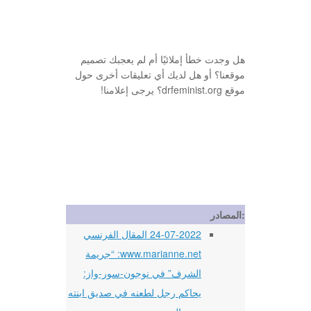
هل وجدت خطأ إملائيًا أم لم يعجبك تصميم
موقعنا؟ أو هل لديك أي تعليقات أخرى حول
موقع drfeminist.org؟ يرجى إعلامنا!
المصادر:
24-07-2022 المقال الفرنسي
www.marianne.net: “جريمة
الشرف” في نوجون-سور-واز:
يحاكم رجل لطعنه في صديق ابنته