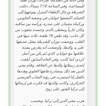
للمساعدة. وفي الساعة 7:10 مساءً، دخلت
الشرطة ورجال الإطفاء المنزل وتوجهوا إلى
الحمام. اكتشفوا جوليان في وضعية الجلوس،
وركبتاه مثنيتان على صدره، ورأسه بين ساقيه.
وكان عارياً ومغطى بالدم، وجسده مثقوب من
كل جانب. وقد طعن 19 طعنة، ثلاث منها في
القلب. ووصفت نوزان للشرطة مقتل صديقها
على يد والدها، وأوضحت أنه يعارض بشدة
علاقتها مع جوليان، الذي لم يكن من أصل
كردي كما كانت. وفي العام السابق، أبلغت
إحدى زميلاتها والدها عن العلاقة. وقام محي
الدين بعد ذلك بمصادرة هاتفها الخلوي وهددها
بالقتل إذا استمرت في رؤية الشاب الفرنسي
الجزائري. وكانت والدتها قد فكرت في إرسالها
إلى تركيا للعثور على زوج.
هرب محي الدين إلى تركيا. وبحسب