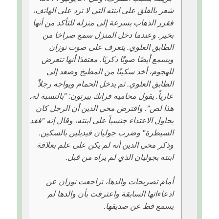
شعر بالقلق على ابنته التي لا ترد على الهاتف،
فقرر الذهاب بسرعة إلى منزله للتأكد من أنها
بخير. وعندما دخل المنزل سمع صراخا من
الطابق العلوي. يتعرف على صوت نوزان
ويسمع أيضًا صوتًا ذكريًا. معتقدًا أنها تتعرض
للهجوم، أخذ سكينًا من المطبخ وصعد إلى
الطابق العلوي. ثم يدخل الحمام ويواجه رجلاً
عارياً. يقول محاميه فرانك بيرتون: "بالنسبة له،
هذا لص". وافترض محي الدين أن الرجل كان
يحاول الاعتداء جنسياً على ابنته، وقال إنه "فقد
السيطرة" وضرب جوليان فيديلين بالسكين.
وذكر محي الدين أنه لم يكن على علم بعلاقة
ابنته بجوليان الذي لم يراه من قبل.
أمام تصريحات والدها، تراجعت نوزان عن
ادعاءاتها السابقة واعترفت بأن والدها لم
يسمع قط عن صديقها.