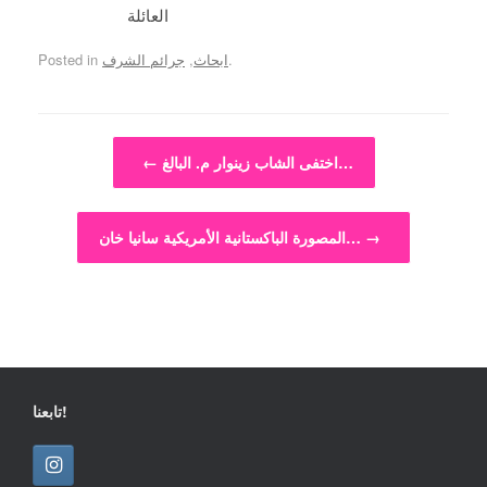
العائلة
.
ابحاث
,
جرائم الشرف
Posted in
Post navigation
اختفى الشاب زينوار م. البالغ…
←
→
المصورة الباكستانية الأمريكية سانيا خان…
تابعنا!