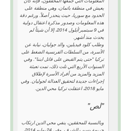
المعلومات التي جمعها المحققون، فإنه كان
يعيش في منطقة باتمان، وهي منطقة على
الحدود مع سوريا، حيث ينحدر أصلاً. ورغم دقة
هذه المعلومات وصدور مذكرة اعتقال دولية
في 9 سبتمبر/أيلول 2014، إلا أن شيئاً لم
يحدث منذ أشهر.
وطلب كلود فيديلين، والد جوليان، نيابة عن
الأسرة، من السلطات الفرنسية الضغط على
تركيا "حتى يتم القبض على قاتل ابننا". وفي
السنوات الأربع التي تلت ذلك، تمت تعبئة
المزيد والمزيد من أفراد الأسرة لإطلاق
إجراءات جديدة لتحقيق العدالة لجوليان. وفي
مايو 2018، اعتقلت تركيا محي الدين.
"لص"
وبالنسبة للمحققين، ينفي محي الدين ارتكاب
جريمة بسبب الشرف. وفي 24 يوليو 2014،