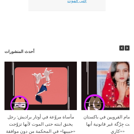
حتى الموت
أحدث المنشورات
م أمام القرويين في باكستان
مأساة مروّعة في أوتار براديش: رجل
لنت جِرْگة غير قانونية أنها
يخنق ابنته حتى الموت لأنها تزوّجت
«كاري»
«حبيبها» في المحكمة من دون موافقة