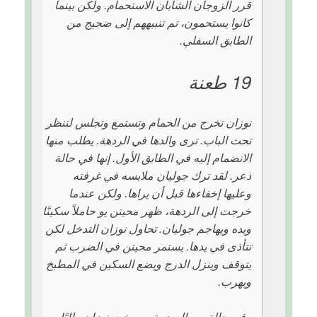
قرر الزوجان الشابان الاستحمام. ولكن بينما
كانوا يستحمون، تم تنبيههم إلى ضجيج من
الطابق السفلي.
19 طعنة
نوزان تخرج من الحمام وتستمع وتجلس لتنظر
تحت الباب. ترى والدها في الردهة. يطلب منها
الانضمام إليه في الطابق الأول. إنها في حالة
ذعر. لقد ترك جوليان ملابسه في غرفته
وعليها إخفاءها قبل أن يراها. ولكن عندما
خرجت إلى الردهة، ظهر محيتن يو حاملاً سكينًا
ويده ويهاجم جوليان. تحاول نوزان التدخل لكن
تتأذى في يدها. يستمر محيتن في الضرب ثم
يتوقف وينزل الدرج ويضع السكين في المطبخ
ويهرب.
وفي حالة من الصدمة، صرخت نوزان طلبًا