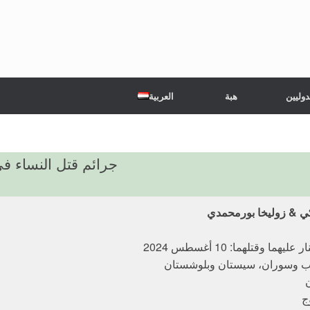
دوليين
هبة
العربية
جرائم قتل النساء ف
ي & زوليخا بورمحمدي
يهما وقتلهما: 10 أغسطس 2024
يب وسوران، سيستان وبلوشستان
ن
ج