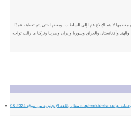
كاب ما يصل إلى 100,000 جريمة شرف سنويًا، وأن معظمها لا يتم الإبلاغ عنها إلى السلطات، وبعضها حتى يتم تغطيته عمدًا
الهند وأفغانستان والعراق وسوريا وإيران وصربيا وتركيا ما زالت تواجه
جته وحماته