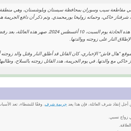
 مقاطعة سيب وسوران بمحافظة سيستان وبلوشستان، وهي منطقة نائ
 شرفناز خاكي، وحماته زوليخا بورمحمدي. وتم ذكر أن دافع الجريمة هو 
وقعت هذه الحادثة يوم السبت، 10 أغسطس 
لإطلاق النار على زوجته ووالدتها.
لموقع "هال فاش" الإخباري، كان القاتل قد أطلق النار وقتل والد زوجت
خاكي مع والدتها. في يوم الجريمة، هدد القاتل زوجته بالسلاح، وطالبها 
أجل إنقاذ شرف العائلة، فإن هذا يعد
جريمة شرف
. وفقًا للنشطاء، تعد الأسب
 زواج نسبي.
لعلاقة.