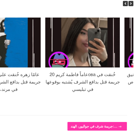
 18 عامًا وشقيق
20 عاماً فاطمة كريمова خُنقت في
لا بالرصاص
جريمة قتل بدافع الشرف يُشتبه بوقوعها
جريمة قتل بدافع الشر
في تبليسي
في مرند، 
→
جريمة شرف في جواليور، الهند:…