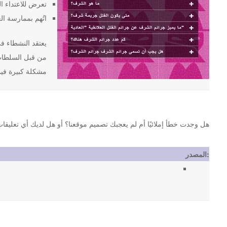
تعرض للاعتداء ا
اتُهم بممارسة ال
من قبل السلطات 
مشكلة كبيرة فيما
هل وجدت خطأ إملائيًا أم لم يعجبك تصميم موقعنا؟ أو هل لديك أي تعليقات أخرى حول موقع st.org
المصدر: