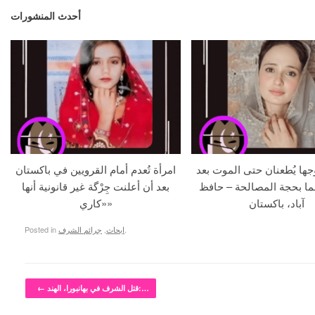
أحدث المنشورات
جها يُطعنان حتى الموت بعد
امرأة تُعدم أمام القرويين في باكستان
ما بحجة المصالحة – حافظ
بعد أن أعلنت جِرْگة غير قانونية أنها
آباد، باكستان
«كاري»
.
ابحاث
,
جرائم الشرف
Posted in
Post navigation
قتل الشرف في بهانبورا، الهند:…
←