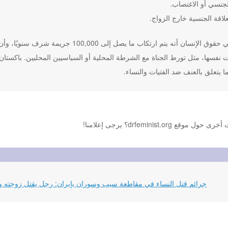
لجنسي أو الاغتصاب.
علاقة الجنسية خارج الزواج.
يعتقد النشطاء في حقوق الإنسان أنه يتم ارت
نفسها، مثل تورط الجناة مع الشرطة المحلية أو السياسيين المحليين. باكستان و
 يتعلق بالعنف ضد الفتيات والنساء.
drfemini؟ يرجى إعلامنا!
08-2024 مقال باللغة الإنجليزية من موقع stopfemicideiran.org: جرائم قتل النساء في مقاطعة سيب وسوران بإيران: رجل يقتل زو