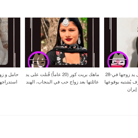
28-عامًا زهره خُنقت على يد زوجها في
ماهك بريت كور (20 عاماً) قُتلت على يد
حامل و زو
ف يُشتبه بوقوعها
عائلتها بعد زواج حب في البنجاب، الهند
استدراجه
إيران