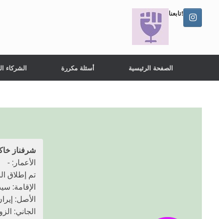
تابعنا!
الصفحة الرئيسية
أسئلة مكررة
الشركاء ال
شرفناز خاك
الأعمار: -
تم إطلاق النار عل
الإقامة: س
الأصل: إيرا
الجاني: الزو