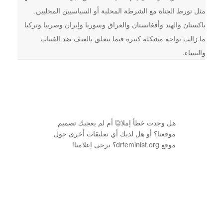
مثل تورط الجناة مع الشرطة المحلية أو السياسيين المحليين.
باكستان والهند وأفغانستان والعراق وسوريا وإيران وصربيا وتركيا
ما زالت تواجه مشكلة كبيرة فيما يتعلق بالعنف ضد الفتيات
والنساء.
هل وجدت خطأ إملائيًا أم لم يعجبك تصميم
موقعنا؟ أو هل لديك أي تعليقات أخرى حول
موقع drfeminist.org؟ يرجى إعلامنا!