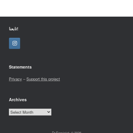
تابعنا!
Statements
Privacy
–
Support this project
Archives
Archives
Dr.Feminist, © 2026