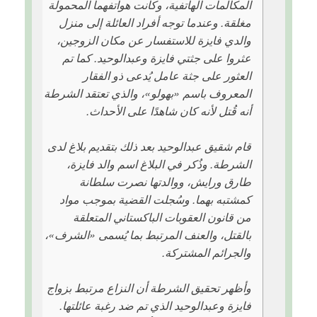
المكالمات الهاتفية، وكانت هواتفهما المحمولة
مغلقة. وعندما توجه أفراد العائلة إلى منزل
والدي فايزة للاستفسار عن مكان الزوجين،
عثروا على جثتي فايزة وعبدالوحيد. كما تم
العثور على جثة عامل يُدعى ذو الفقار
المعروف باسم «بهولو»، والذي تعتقد الشرطة
أنه قُتل لأنه كان شاهدًا على الأحداث.
قام شقيق عبدالوحيد بعد ذلك بتقديم بلاغ لدى
الشرطة. وذُكر في البلاغ اسم والد فايزة،
طارق ورايش، ووالدتها نصرت سلطانة
كمشتبه بهما. وسُجلت القضية بموجب مواد
من قانون العقوبات الباكستاني المتعلقة
بالقتل، والعنف المرتبط بما يُسمى «الشرف»،
والجرائم المشتركة.
وأظهر تحقيق الشرطة أن النزاع مرتبط بزواج
فايزة وعبدالوحيد الذي تم ضد رغبة عائلتها.