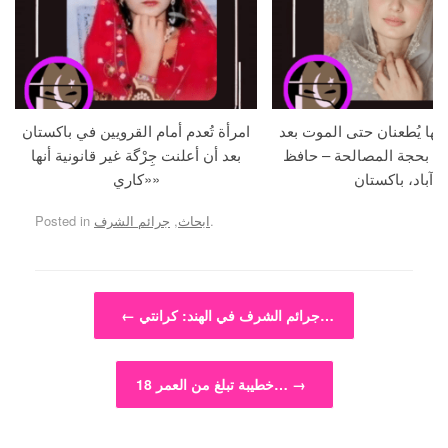
جها يُطعنان حتى الموت بعد
امرأة تُعدم أمام القرويين في باكستان
ما بحجة المصالحة – حافظ
بعد أن أعلنت جِرْگة غير قانونية أنها
آباد، باكستان
«كاري»
.
ابحاث
,
جرائم الشرف
Posted in
Post navigation
جرائم الشرف في الهند: كرانتي…
←
→
خطيبة تبلغ من العمر 18…