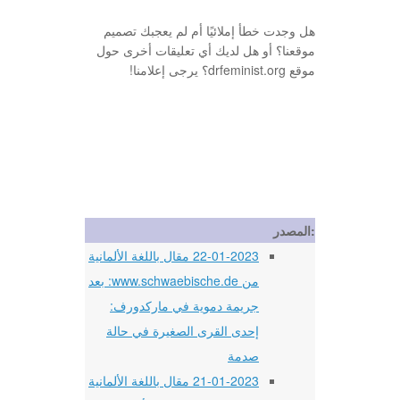
هل وجدت خطأ إملائيًا أم لم يعجبك تصميم
موقعنا؟ أو هل لديك أي تعليقات أخرى حول
موقع drfeminist.org؟ يرجى إعلامنا!
المصدر:
22-01-2023 مقال باللغة الألمانية
من www.schwaebische.de: بعد
جريمة دموية في ماركدورف:
إحدى القرى الصغيرة في حالة
صدمة
21-01-2023 مقال باللغة الألمانية