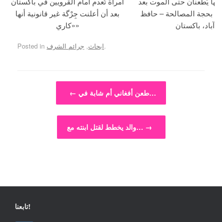
جها يُطعنان حتى الموت بعد
امرأة تُعدم أمام القرويين في باكستان
ما بحجة المصالحة – حافظ
بعد أن أعلنت جِرْگة غير قانونية أنها
آباد، باكستان
«كاري»
.
ابحاث
,
جرائم الشرف
Posted in
Post navigation
طعن أفغاني أم شابة في…
←
→
والد يخطط لقتل ابنته مع…
تابعنا!