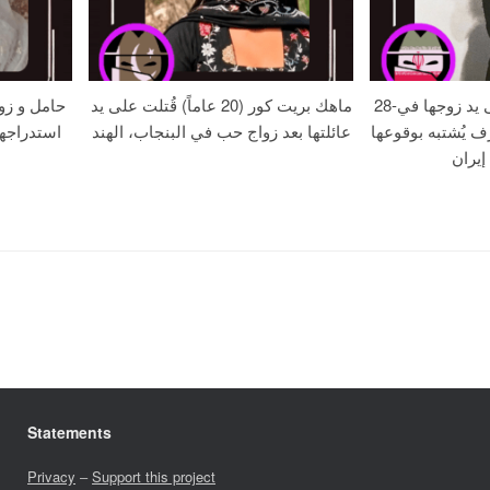
28-عامًا زهره خُنقت على يد زوجها في
ماهك بريت كور (20 عاماً) قُتلت على يد
حامل و زو
ف يُشتبه بوقوعها
عائلتها بعد زواج حب في البنجاب، الهند
استدراجه
إيران
Statements
Privacy
–
Support this project