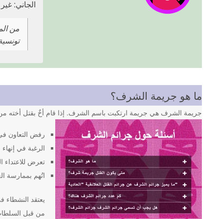
الجاني: غير
تونسية 12 مرة أمام منزلها. الجاني يهرب. يتم نقل الضحية إلى المستشفى، حيث تخضع لجر
ما هو جريمة الشرف؟
جريمة الشرف هي جريمة ارتكبت باسم الشرف. إذا قام أخٌ بقتل أخته من 
رفض التعاون في
الرغبة في إنهاء ا
تعرض للاعتداء ا
اتُهم بممارسة ال
من قبل السلطات 