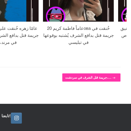
 18 عامًا وشقيق
20 عاماً فاطمة كريمова خُنقت في
لا بالرصاص
جريمة قتل بدافع الشرف يُشتبه بوقوعها
جريمة قتل بدافع الشر
في تبليسي
في مرند، 
→
جريمة قتل الشرف في سردشت،…
تابعنا!