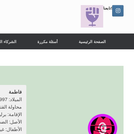
تابعنا!
الصفحة الرئيسية
أسئلة مكررة
الشركاء ال
فاطمة
الميلاد: 1997
محاولة القتل: 28 يناير
الإقامة: برل
الأصل: الضح
الأطفال: غي