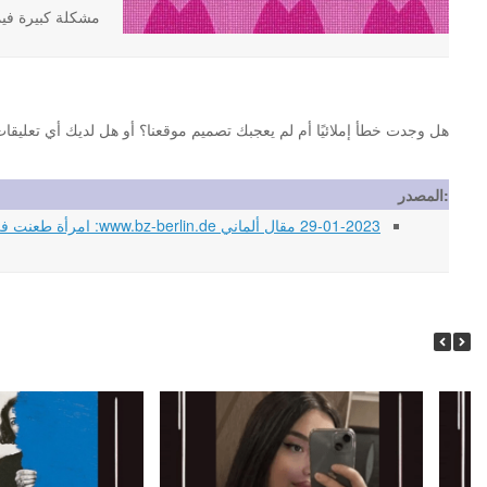
مشكلة كبيرة فيما
هل وجدت خطأ إملائيًا أم لم يعجبك تصميم موقعنا؟ أو هل لديك أي تعليقات أخرى حول موقع st.org
المصدر:
29-01-2023 مقال ألماني www.bz-berlin.de: امرأة طعنت في الوجه! الرجل المقنع لا يزال في الهروب