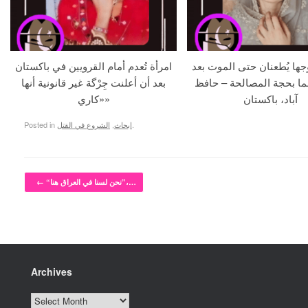
جها يُطعنان حتى الموت بعد
امرأة تُعدم أمام القرويين في باكستان
ما بحجة المصالحة – حافظ
بعد أن أعلنت جِرْگة غير قانونية أنها
آباد، باكستان
«كاري»
.
ابحاث
,
الشروع في القتل
Posted in
Post navigation
“نحن لسنا في العراق هنا”،…
←
Archives
Archives