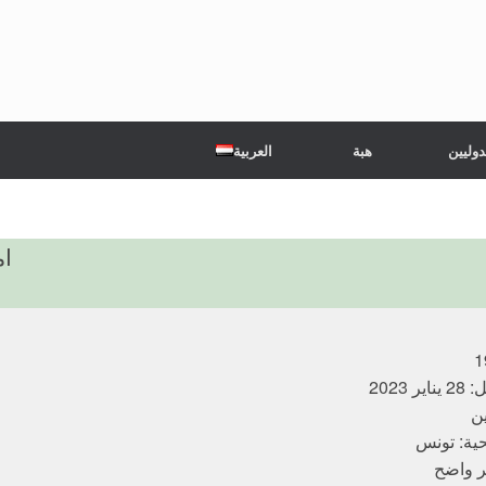
دوليين
هبة
العربية
ام
 2023
ين
ية: تونس
ر واضح