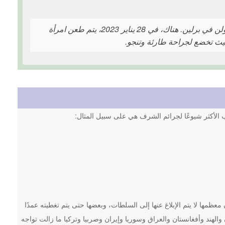
من المحتمل أن تكون هذه القصة عن عنف مرتبط بالشرف. تبدأ في حي نويكولن في برلين. هناك، في 28 يناير 2023، يتم طعن امرأة
اب الأكثر شيوعًا لجرائم الشرف هي على سبيل المثال:
كاب ما يصل إلى 100,000 جريمة شرف سنويًا، وأن معظمها لا يتم الإبلاغ عنها إلى السلطات، وبعضها حتى يتم تغطيته عمدًا
الهند وأفغانستان والعراق وسوريا وإيران وصربيا وتركيا ما زالت تواجه