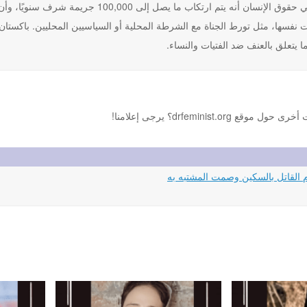
يعتقد النشطاء في حقوق الإنسان أنه يتم ارت
نفسها، مثل تورط الجناة مع الشرطة المحلية أو السياسيين المحليين. باكستان و
 يتعلق بالعنف ضد الفتيات والنساء.
drfemini؟ يرجى إعلامنا!