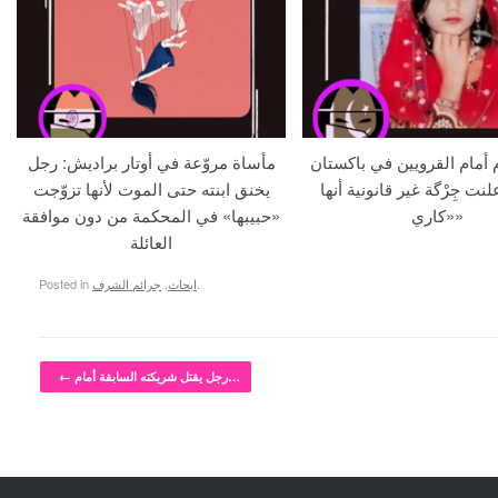
م أمام القرويين في باكستان
مأساة مروّعة في أوتار براديش: رجل
لنت جِرْگة غير قانونية أنها
يخنق ابنته حتى الموت لأنها تزوّجت
«كاري»
«حبيبها» في المحكمة من دون موافقة
العائلة
.
ابحاث
,
جرائم الشرف
Posted in
Post navigation
رجل يقتل شريكته السابقة أمام…
←