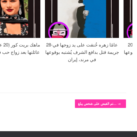
20 عاماً فاطمة كريمова خُنقت في
28-عامًا زهره خُنقت على يد زوجها في
ماهك
وقوعها
جريمة قتل بدافع الشرف يُشتبه بوقوعها
عائلتها بعد زواج حب ف
في مرند، إيران
→
تم القبض على شخص يبلغ…