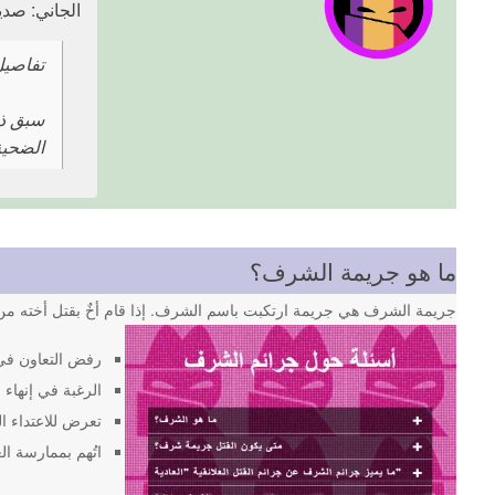
الجاني: صديقها (22 عامًا في و
تفاصيل القضية:
سبق ذل
الضحية
ما هو جريمة الشرف؟
جريمة الشرف هي جريمة ارتكبت باسم الشرف. إذا قام أخٌ بقتل أخته من 
رفض التعاون في
الرغبة في إنهاء ا
تعرض للاعتداء ا
اتُهم بممارسة ال