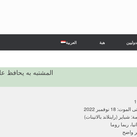
دوليين
هبة
العربية
المشتبه به يحافظ عل
: 18 نوفمبر 2022
: شباير (راينلاند بالاتينات)
يا، ربما روما
ر واضح