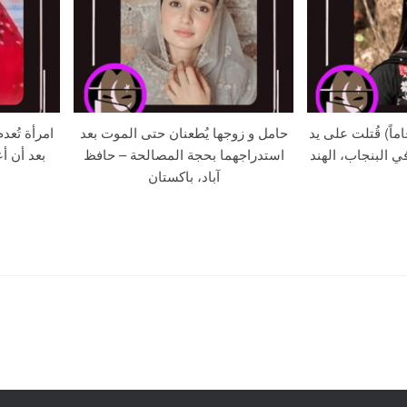
 بريت كور (20 عاماً) قُتلت على يد
حامل و زوجها يُطعنان حتى الموت بعد
امرأة تُعد
ي البنجاب، الهند
استدراجهما بحجة المصالحة – حافظ
بعد أن أع
آباد، باكستان