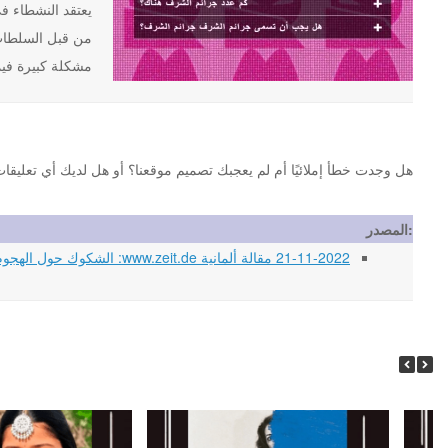
من قبل السلطات 
مشكلة كبيرة فيما
هل وجدت خطأ إملائيًا أم لم يعجبك تصميم موقعنا؟ أو هل لديك أي تعليقات أخرى حول موقع st.org
المصدر:
21-11-2022 مقالة ألمانية www.zeit.de: الشكوك حول الهجوم القاتل بالسكين وصمت المشتبه به