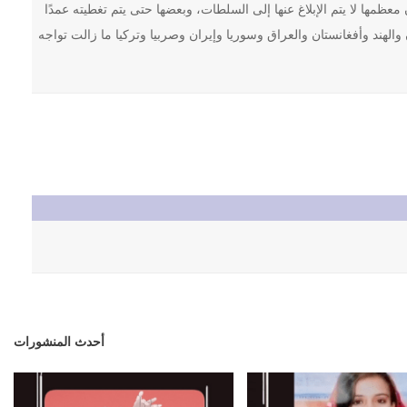
كاب ما يصل إلى 100,000 جريمة شرف سنويًا، وأن معظمها لا يتم الإبلاغ عنها إلى السلطات، وبعضها حتى يتم تغطيته عمدًا
الهند وأفغانستان والعراق وسوريا وإيران وصربيا وتركيا ما زالت تواجه
أحدث المنشورات