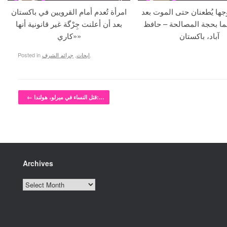
جها يُطعنان حتى الموت بعد
امرأة تُعدم أمام القرويين في باكستان
ما بحجة المصالحة – حافظ
بعد أن أعلنت جِرْگة غير قانونية أنها
آباد، باكستان
«كاري»
.
ابحاث
,
جرائم الشرف
Posted in
Post navigation
قتل النساء في ميرلو، هولندا:…
←
Archives
Archives