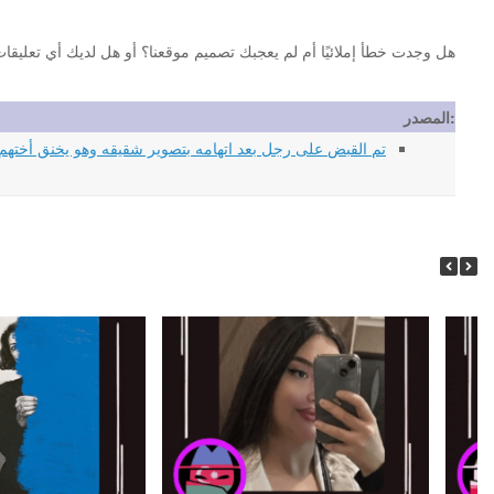
هل وجدت خطأ إملائيًا أم لم يعجبك تصميم موقعنا؟ أو هل لديك أي تعليقات أخرى حول موقع st.org
المصدر:
تم القبض على رجل بعد اتهامه بتصوير شقيقه وهو يخنق أختهم حتى الموت في جريم