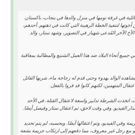
ة من العمر 22 عامًا ضحية لمؤامرة عائلية في غرفة نومها في منزل والدها في بنجاب، باكستان.
من أخوتها لتنفيذ الخطة الرهيبة التي كانت في ذهنهم. أحدهم،
أخ الآخر المُدعى شهباز في التصوير، وشهد ستار، والد
جميع أنحاء البلاد ضد هذا العمل الشنيع والمطالبة بمعاقبة
يشاهده الوالد بهدوء وحتى قدم له زجاجة ماء، شربها القاتل
تقال المتهمين، لكنهم كانوا قد فروا بالفعل.
 اتخذت الشرطة تدابير واسعة لاعتقال القتلة. في الأحد
دار الفيديو. وفي وقت لاحق، تم اعتقال ستار وفيصل أيضًا.
في الفيديو، وتم اعتقالها أيضًا. وبحسبه، لم يتم تحديد
ديو مع رجل غير معروف، مما دفعهم إلى ارتكاب جريمة بشعة