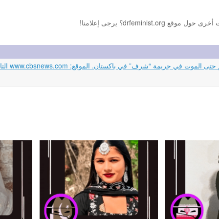
drfemini؟ يرجى إعلامنا!
ة “شرف” في باكستان. الموقع: www.cbsnews.com التاريخ: 01-04-2024