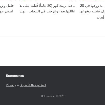
28-عامًا زهره خُنقت على يد زوجها في
ماهك بريت كور (20 عاماً) قُتلت على يد
حامل و زو
ف يُشتبه بوقوعها
عائلتها بعد زواج حب في البنجاب، الهند
استدراجه
إيران
Statements
Privacy
–
Support this project
Dr.Feminist, © 2026