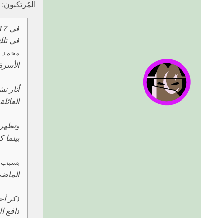
المُرتكبون: 
في تلك 
محمد ف
الأسرة،
أثار ن
العائلة.
وتظهر 
بينما 
بسبب ا
الماضي
ذكر أح
دافع ا