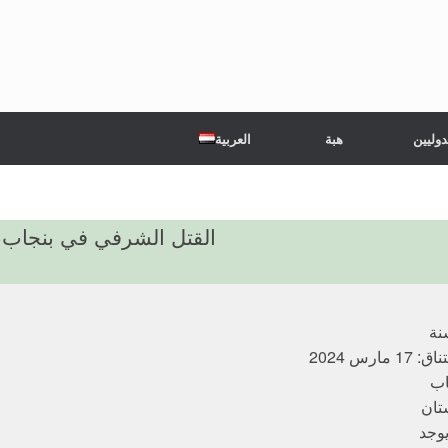
دوليين
هبة
العربية
القتل الشرفي في بنجاب، ب
مارس 2024
اب
تان
يوجد