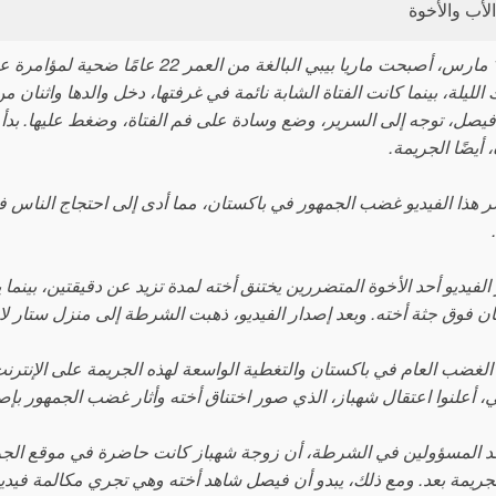
الأب والأخوة
في 17 مارس، أصبحت ماريا بيبي البالغ
الليلة، بينما كانت الفتاة الشابة نائمة في غرفتها، دخل والدها واثنان 
يصل، توجه إلى السرير، وضع وسادة على فم الفتاة، وضغط عليها. بدأ ال
 أيضًا الجريمة.
شر هذا الفيديو غضب الجمهور في باكستان، مما أدى إلى احتجاج الناس في 
الفيديو أحد الأخوة المتضررين يختنق أخته لمدة تزيد عن دقيقتين، بينما 
كان فوق جثة أخته. وبعد إصدار الفيديو، ذهبت الشرطة إلى منزل ستار لاع
لغضب العام في باكستان والتغطية الواسعة لهذه الجريمة على الإنترنت،
، أعلنوا اعتقال شهباز، الذي صور اختناق أخته وأثار غضب الجمهور بإص
د المسؤولين في الشرطة، أن زوجة شهباز كانت حاضرة في موقع الجريمة و
لجريمة بعد. ومع ذلك، يبدو أن فيصل شاهد أخته وهي تجري مكالمة في