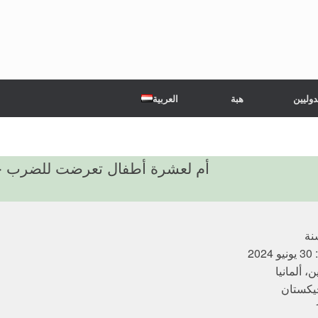
دوليين
هبة
العربية
أم لعشرة أطفال تعرضت للضرب حتى
20
ن، ألمانيا
يكستان