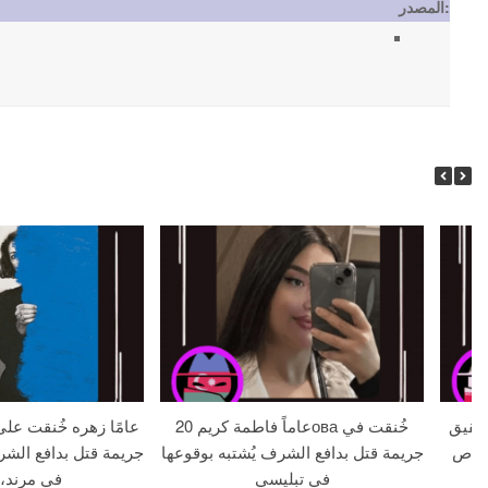
المصدر:
 18 عامًا وشقيق
20 عاماً فاطمة كريمова خُنقت في
لا بالرصاص
جريمة قتل بدافع الشرف يُشتبه بوقوعها
جريمة قتل بدافع الشر
في تبليسي
في مرند، 