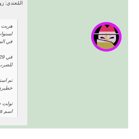
المُعتدي: زو
في الم
للضرب 
خطيرة 
اسم Nigina بدلاً من اسم المرأة الحقيقي.