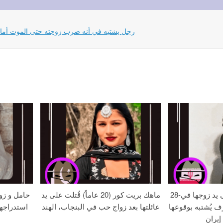
تاريخ الحادث: 30-06-2024 مقال بالألمانية على www.bild.de: رجل يشتبه في أنه ضرب زوجته حتى 
28-عامًا زهره خُنقت على يد زوجها في
ماهك بريت كور (20 عاماً) قُتلت على يد
حامل و زو
ف يُشتبه بوقوعها
عائلتها بعد زواج حب في البنجاب، الهند
استدراجه
إيران