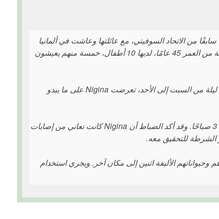
زءًا سابقًا من الاتحاد السوفيتي، مع عائلتها وعاشت في ألمانيا
لسنوات عديدة في شقة في منطقة تمبلهوف في برلين. وكانت Nigina، البالغة من العمر 45 عامًا، لديها 10 أطفال، خمسة منهم يعيشون
في 29 يونيو، كان الأطفال الخمسة الذين يعيشون خارج المنزل في زيارة. في ليلة من السبت إلى الأحد، تعرضت Nigina على ما يبدو
تم استدعاء الشرطة إلى مجمع الشقق في شارع باركشتراسة حوالي الساعة 3 صباحًا. وقد أكد الضباط أن Nigina كانت تعاني من إصابات
 الشرطة للتحقيق معه.
اية الأطفال العشرة (بين عمر سنة و24 عامًا) وأخذهم وحيواناتهم الأليفة اثنين إلى مكان آخر. ويجري استخدام