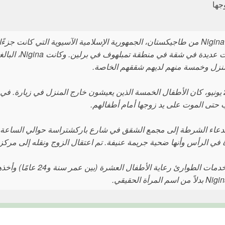
جها
هربت Nigina من طاجيكستان، الجمهورية الإسلامية الآسيوية التي كانت ج
نزل وخمسة منهم لديهم شققهم الخاصة.
حتى الموت على يد زوجها أمام أطفالهم.
في الرأس وأنها ضحية جريمة عنيفة. تم اعتقال الزوج ونقله إلى مركز
تولت خدمات الطوارئ رع