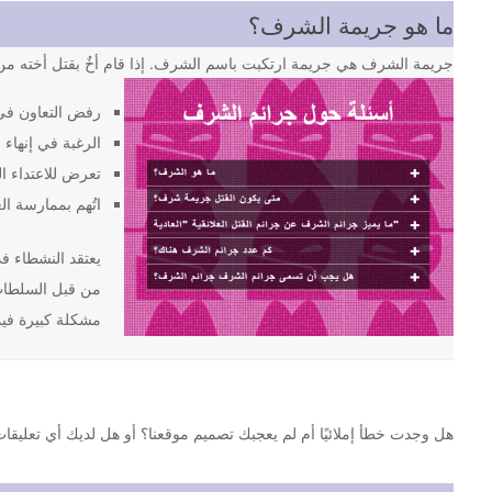
ما هو جريمة الشرف؟
جريمة الشرف هي جريمة ارتكبت باسم الشرف. إذا قام أخٌ بقتل أخته من 
رفض التعاون في
الرغبة في إنهاء ا
تعرض للاعتداء ا
اتُهم بممارسة ال
من قبل السلطات 
مشكلة كبيرة فيما
هل وجدت خطأ إملائيًا أم لم يعجبك تصميم موقعنا؟ أو هل لديك أي تعليقات أخرى حول موقع st.org